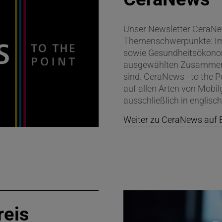
Unser Newsletter CeraNew
Themenschwerpunkte: Im
sowie Gesundheitsökonomi
ausgewählten Zusammenfa
sind. CeraNews - to the P
auf allen Arten von Mobil
ausschließlich in englisc
Weiter zu CeraNews auf 
reis