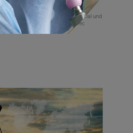
fentlichungen, Broschüren, Videomaterial und
-Keramik und anderen von CeramTec
en.