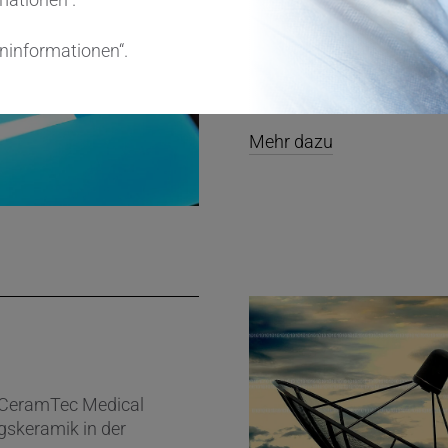
eninformationen“.
Die Go-to-Seite für Veröf
®
Animationen zu BIOLOX
hergestellten Biokeramik
Mehr dazu
u CeramTec Medical
skeramik in der