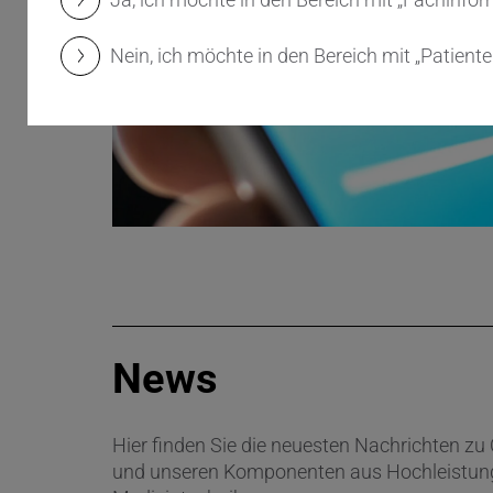
Nein, ich möchte in den Bereich mit „Patient
News
Hier finden Sie die neuesten Nachrichten z
und unseren Komponenten aus Hochleistung