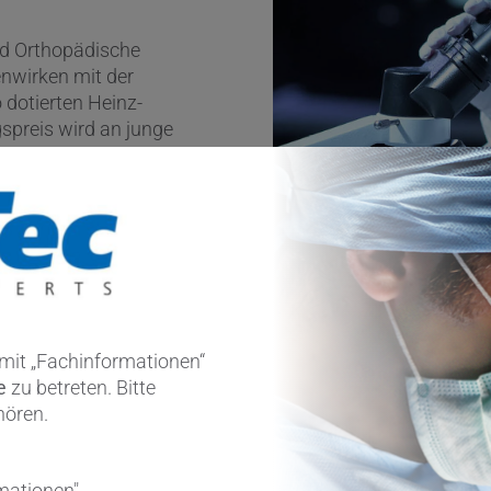
nd Orthopädische
nwirken mit der
dotierten Heinz-
spreis wird an junge
für hervorragende
eben.
 mit „Fachinformationen“
se
zu betreten. Bitte
hören.
Downloads 
Fachkräfte
mationen".