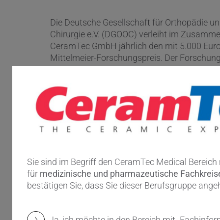
Die Deutsche Gesellschaft für Orthopädie u
Chirurgie e.V. (DGOOC) verleiht im Zusamme
CeramTec GmbH jährlich den mit 5.000 Euro 
Mittelmeier-Forschungspreis. Der Forschung
Mediziner, Ingenieure oder Wissenschaftler 
Forschungs- und Entwicklungsarbeiten verg
Mehr dazu
Sie sind im Begriff den CeramTec Medical Bereich
für
medizinische und pharmazeutische Fachkrei
bestätigen Sie, dass Sie dieser Berufsgruppe ange
Ja, ich möchte in den Bereich mit „Fachinfor