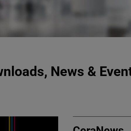
nloads, News & Even
CeraNews