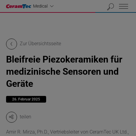
Industrial
Medical
Zur Übersichtsseite
Bleifreie Piezokeramiken für
medizinische Sensoren und
Geräte
26. Februar 2025
teilen
Amir R. Mirza, Ph.D., Vertriebsleiter von CeramTec UK Ltd.,