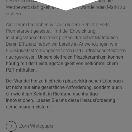
gesetzlichen Anforderungen zu erfüllen als auch die
Wettbewerbsfähigkeit in einem sich wandelnden Markt zu
sichern.
Als CeramTec haben wir auf diesem Gebiet bereits
Pionierarbeit geleistet - mit der Entwicklung
leistungsstarker bleifreier piezoelektrischer Materialien.
Deren Effizienz haben wir bereits in Anwendungen wie
Flüssigkeitsströmungssensoren und Luftblasendetektoren
nachgewiesen.
Unsere bleifreien Piezokeramiken können
häufig mit der Leistungsfähigkeit von herkömmlichem
PZT mithalten.
Der Wandel hin zu bleifreien piezoelektrischen Lösungen
ist nicht nur eine gesetzliche Anforderung, sondern auch
ein wichtiger Schritt in Richtung nachhaltiger
Innovationen. Lassen Sie uns diese Herausforderung
gemeinsam meistern!
Zum Whitepaper