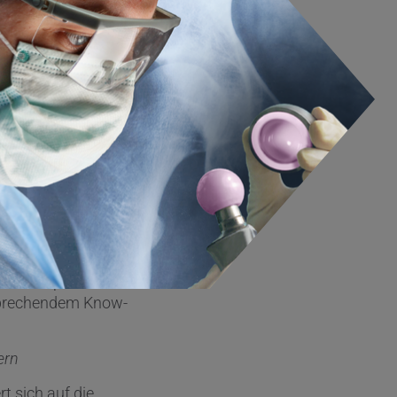
m, die jeweiligen
uslenkung für den
hallwandler zu
pment bei der
atz von Software
ktion der
uch, bestehende
ung an die
sforderung für
ngsfähigen
Charles Dowling.
ektronik passt, und
sprechendem Know-
ern
t sich auf die