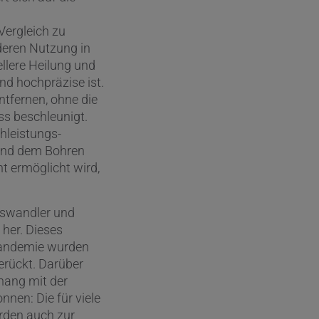
Vergleich zu
 deren Nutzung in
ellere Heilung und
nd hochpräzise ist.
tfernen, ohne die
s beschleunigt.
hleistungs-
 und dem Bohren
 ermöglicht wird,
gswandler und
her. Dieses
apandemie wurden
erückt. Darüber
hang mit der
nen: Die für viele
rden auch zur