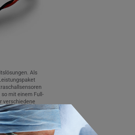
itslösungen. Als
 Leistungspaket
traschallsensoren
so mit einem Full-
ür verschiedene
re Kunden mit