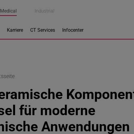
Medical
Industrial
Karriere
CT Services
Infocenter
tsseite
eramische Komponent
sel für moderne
nische Anwendungen