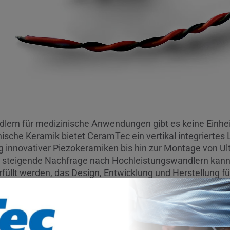
dlern für medizinische Anwendungen gibt es keine Einhe
hnische Keramik bietet CeramTec ein vertikal integriertes
g innovativer Piezokeramiken bis hin zur Montage von Ul
e steigende Nachfrage nach Hochleistungswandlern kann 
füllt werden, das Design, Entwicklung und Herstellung f
endungen umfasst.
Produkte und kollaborativer Ansatz bieten Mehrwert
ielten Ausbaus unserer F&E-Kapazitäten können wir unse