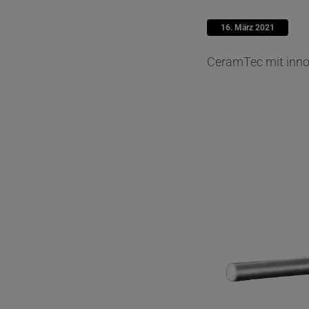
16. März 2021
CeramTec mit innov