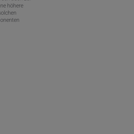
ine höhere
solchen
ponenten