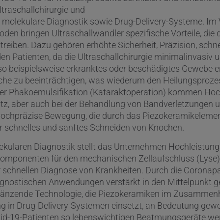
traschallchirurgie und
 molekulare Diagnostik sowie Drug-Delivery-Systeme. Im 
hoden bringen Ultraschallwandler spezifische Vorteile, die
treiben. Dazu gehören erhöhte Sicherheit, Präzision, schn
en Patienten, da die Ultraschallchirurgie minimalinvasiv u
o beispielsweise erkranktes oder beschädigtes Gewebe en
che zu beeinträchtigen, was wiederum den Heilungsprozes
der Phakoemulsifikation (Kataraktoperation) kommen Hoc
tz, aber auch bei der Behandlung von Bandverletzungen
hochpräzise Bewegung, die durch das Piezokeramikelement
ehr schnelles und sanftes Schneiden von Knochen.
lekularen Diagnostik stellt das Unternehmen Hochleistun
omponenten für den mechanischen Zellaufschluss (Lyse) 
er schnellen Diagnose von Krankheiten. Durch die Coron
gnostischen Anwendungen verstärkt in den Mittelpunkt g
rgänzende Technologie, die Piezokeramiken im Zusammen
g in Drug-Delivery-Systemen einsetzt, an Bedeutung gewon
ovid-19-Patienten so lebenswichtigen Beatmungsgeräte we