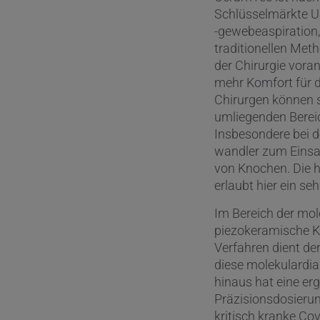
Schlüsselmärkte Ul
-gewebeaspiration,
traditionellen Met
der Chirurgie voran
mehr Komfort für d
Chirurgen können s
umliegenden Berei
Insbesondere bei 
wandler zum Einsa
von Knochen. Die 
erlaubt hier ein s
Im Bereich der mo
piezokeramische K
Verfahren dient d
diese molekulardia
hinaus hat eine e
Präzisionsdosierun
kritisch kranke C