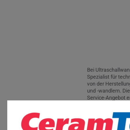
Bei Ultraschallwan
Spezialist für tec
von der Herstellun
und -wandlern. Di
Service-Angebot er
medizinische Anw
Kundenspezifische 
„Auf Basis des gez