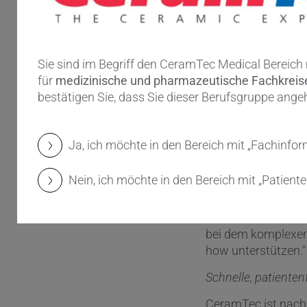
hochgradig maßgesc
Spezifikationen ga
Leistungswandler 
entwerfen und zu fe
Sie sind im Begriff den CeramTec Medical Bereich
britischen CeramTe
für
medizinische und pharmazeutische Fachkrei
für die Finite Elem
bestätigen Sie, dass Sie dieser Berufsgruppe ange
Umwandler nicht n
Entwürfe von Kund
Ja, ich möchte in den Bereich mit „Fachinfor
Die erweiterten F&
Elektronik der Kun
Nein, ich möchte in den Bereich mit „Patient
unsere Kunden im B
Antriebssysteme m
„Wir können das De
bei dem komplexe
how unterstützen."
Schnelle, patiente
CeramTec ist nach 