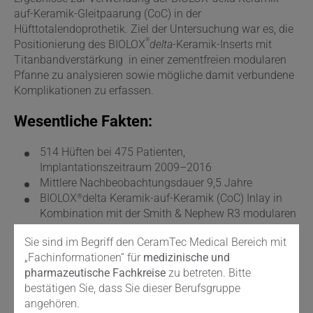
auf-Keramik-Gleitpaarung (CoC) in der
Hüfttotalendoprothetik. Ziel der Untersuchung war es, die
®
Positionierung des BIOLOX
delta
-Keramik-Inserts mit
Titanbandverstärkung in einer zementfreien modularen
Pfanne zu analysieren sowie mögliche damit verbundene
Komplikationen zu erfassen.
Wesentliche Fakten:
514 Hüften bei 475 Patienten,
Implantationszeitraum 2009–2016
Mittlere Nachbeobachtungsdauer 9,5 Jahre
®
BIOLOX
delta Keramik-auf-Keramik (CoC) Inlay in
Kombination mit der Smith & Nephew R3 modularen
zementfreien Pfanne
Sie sind im Begriff den CeramTec Medical Bereich mit
Kopfgröße 36 mm: 360 Fälle
„Fachinformationen“ für
medizinische und
Kopfgröße 32 mm: 144 Fälle
pharmazeutische Fachkreise
zu betreten. Bitte
Kopfgröße 28 mm: 10 Fälle
bestätigen Sie, dass Sie dieser Berufsgruppe
10-Jahres-Überlebensrate der Pfanne von 97,8%
angehören.
(Revision als Endpunkt)