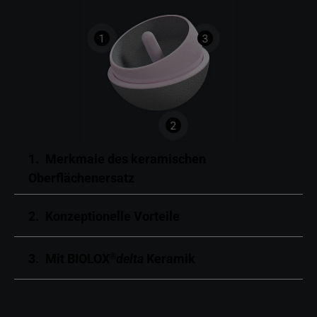
1
3
2
1.
Merkmale des keramischen
Oberflächenersatz
2.
Konzeptionelle Vorteile
3.
Mit BIOLOX
delta
Keramik
®